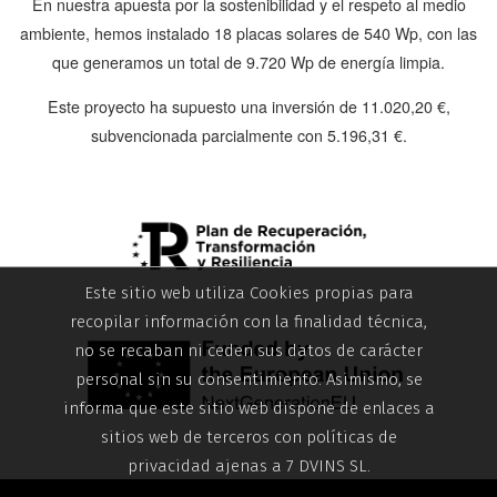
En nuestra apuesta por la sostenibilidad y el respeto al medio
ambiente, hemos instalado
18 placas solares de 540 Wp
, con las
que generamos un total de
9.720 Wp
de energía limpia.
Este proyecto ha supuesto una inversión de
11.020,20 €
,
subvencionada parcialmente con
5.196,31 €
.
Este sitio web utiliza Cookies propias para
recopilar información con la finalidad técnica,
no se recaban ni ceden sus datos de carácter
personal sin su consentimiento. Asimismo, se
informa que este sitio web dispone de enlaces a
sitios web de terceros con políticas de
privacidad ajenas a 7 DVINS SL.