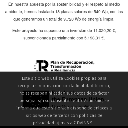
En nuestra apuesta por la sostenibilidad y el respeto al medio
ambiente, hemos instalado
18 placas solares de 540 Wp
, con las
que generamos un total de
9.720 Wp
de energía limpia.
Este proyecto ha supuesto una inversión de
11.020,20 €
,
subvencionada parcialmente con
5.196,31 €
.
Este sitio web utiliza Cookies propias para
recopilar información con la finalidad técnica,
no se recaban ni ceden sus datos de carácter
personal sin su consentimiento. Asimismo, se
informa que este sitio web dispone de enlaces a
sitios web de terceros con políticas de
privacidad ajenas a 7 DVINS SL.