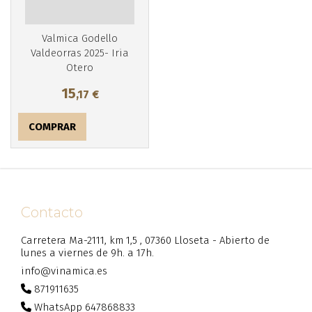
Valmica Godello
Valdeorras 2025- Iria
Otero
15
,17
€
COMPRAR
Contacto
Carretera Ma-2111, km 1,5 , 07360 Lloseta - Abierto de
lunes a viernes de 9h. a 17h.
info@vinamica.es
871911635
WhatsApp 647868833