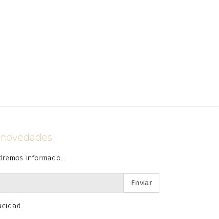
s novedades
dremos informado...
Enviar
vacidad