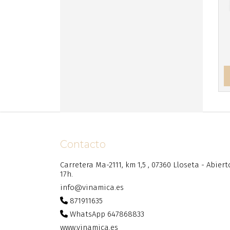
Contacto
Carretera Ma-2111, km 1,5 , 07360 Lloseta - Abier
17h.
info@vinamica.es
871911635
WhatsApp 647868833
www.vinamica.es