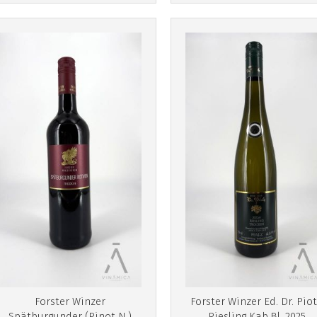
Más info
Forster Winzer
Forster Winzer Ed. Dr. Pio
Spätburgunder (Pinot N.)
Riesling Kab.Bl. 2025