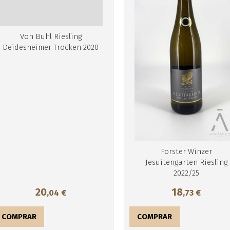
Von Buhl Riesling
Deidesheimer Trocken 2020
Más info
Más info
Forster Winzer
Jesuitengarten Riesling
2022/25
20
18
,04
€
,73
€
COMPRAR
COMPRAR