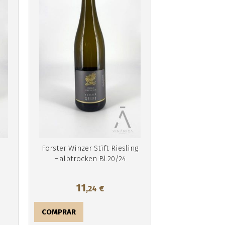
Más info
Forster Winzer Stift Riesling
Halbtrocken Bl.20/24
11
,24
€
COMPRAR