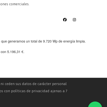
iones comerciales.
as que generamos un total de
9.720 Wp
de energía limpia.
e con
5.196,31 €
.
n ni ceden sus datos de carácter personal
os con políticas de privacidad ajenas a 7