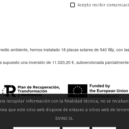
Acepto recibir comunicac
l medio ambiente, hemos instalado
18 placas solares de 540 Wp
, con l
a supuesto una inversión de
11.020,20 €
, subvencionada parcialment
ara recopilar información con la finalidad técnica, no se recaba
rma que este sitio web dispone de enlaces a sitios web de tercer
DVINS SL.