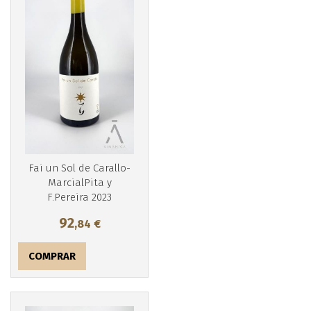
Más info
Fai un Sol de Carallo-
MarcialPita y
F.Pereira 2023
92
,84
€
COMPRAR