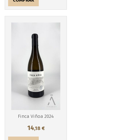
COMPRAR
Más info
Finca Viñoa 2024
14
,18
€