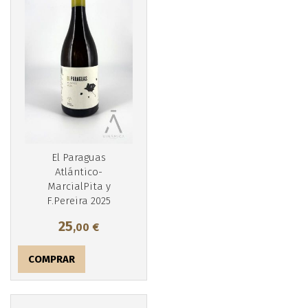
Más info
El Paraguas
Atlántico-
MarcialPita y
F.Pereira 2025
25
,00
€
COMPRAR
Más info