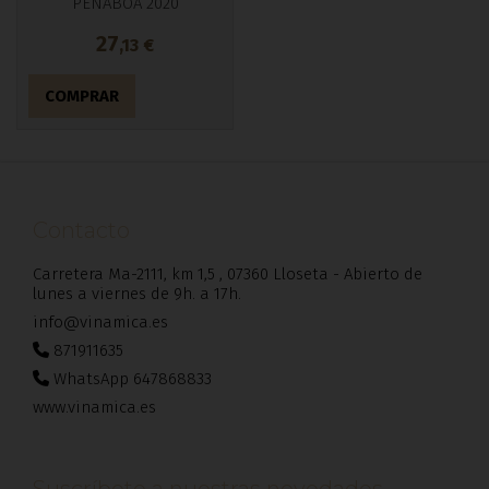
PENABOA 2020
27
,13
€
COMPRAR
Contacto
Carretera Ma-2111, km 1,5 , 07360 Lloseta - Abierto de
lunes a viernes de 9h. a 17h.
info@vinamica.es
871911635
WhatsApp 647868833
www.vinamica.es
Suscríbete a nuestras novedades