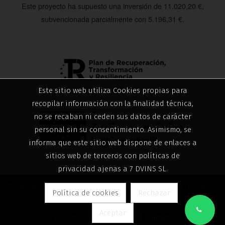
Este proyecto ha supuesto una inversión de
11.020,20 €
,
subvencionada parcialmente con
5.196,31 €
.
Este sitio web utiliza Cookies propias para
recopilar información con la finalidad técnica,
no se recaban ni ceden sus datos de carácter
personal sin su consentimiento. Asimismo, se
informa que este sitio web dispone de enlaces a
sitios web de terceros con políticas de
privacidad ajenas a 7 DVINS SL.
© Copyright 2026 |
Aviso legal
|
Política de privacidad
|
Cookies
| Desarrollo
Política de cookies
Rechazar
web: 7 DVINS SL
Aceptar
Impuestos incluidos
Inicio
Contacto