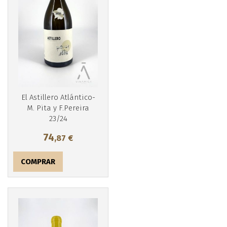
Más info
El Astillero Atlántico-
M. Pita y F.Pereira
23/24
74
,87
€
COMPRAR