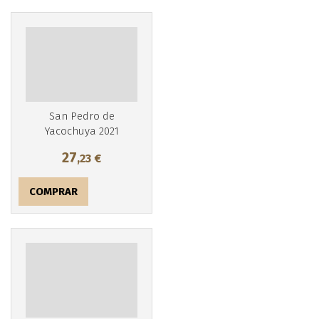
San Pedro de
Yacochuya 2021
27
,23
€
COMPRAR
Más info