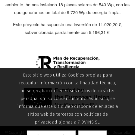
ambiente, hemos instalado
18 placas solares de 540 Wp
, con las
que generamos un total de
9.720 Wp
de energía limpia.
Este proyecto ha supuesto una inversión de
11.020,20 €
,
subvencionada parcialmente con
5.196,31 €
.
Este sitio web utiliza Cookies propias para
recopilar información con la finalidad técnica,
no se recaban ni ceden sus datos de carácter
personal sin su consentimiento. Asimismo, se
informa que este sitio web dispone de enlaces a
sitios web de terceros con políticas de
privacidad ajenas a 7 DVINS SL.
© Copyright 2026 |
Aviso legal
|
Política de privacidad
|
Cookies
| Desarrollo