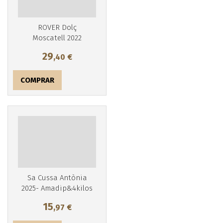
ROVER Dolç
Moscatell 2022
29
,40
€
Más info
COMPRAR
Sa Cussa Antònia
2025- Amadip&4kilos
15
,97
€