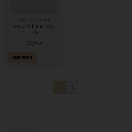
Soca-Rel Politxó
evolució blanc bota
2024
23
,23
€
COMPRAR
1
2
Contacto