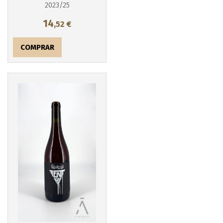
2023/25
14
,52
€
COMPRAR
Más info