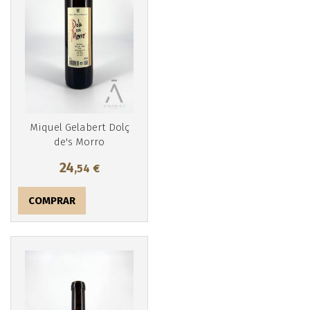
Miquel Gelabert Dolç
de's Morro
24
,54
€
COMPRAR