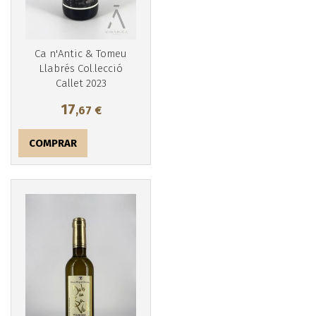
Ca n'Antic & Tomeu
Llabrés Col.lecció
Callet 2023
17
,67
€
COMPRAR
Más info