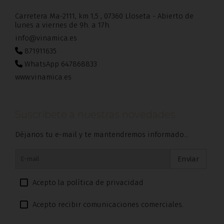
Carretera Ma-2111, km 1,5 , 07360 Lloseta - Abierto de
lunes a viernes de 9h. a 17h.
info@vinamica.es
871911635
WhatsApp 647868833
www.vinamica.es
Suscríbete a nuestras novedades
Déjanos tu e-mail y te mantendremos informado...
Enviar
Acepto la política de privacidad
Acepto recibir comunicaciones comerciales.