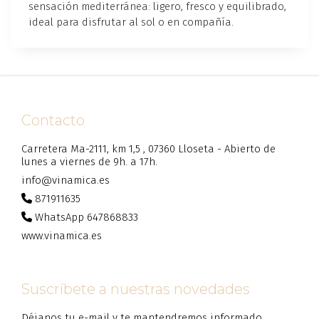
sensación mediterránea: ligero, fresco y equilibrado,
ideal para disfrutar al sol o en compañía.
Contacto
Carretera Ma-2111, km 1,5 , 07360 Lloseta - Abierto de
lunes a viernes de 9h. a 17h.
info@vinamica.es
871911635
WhatsApp 647868833
www.vinamica.es
Suscríbete a nuestras novedades
Déjanos tu e-mail y te mantendremos informado...