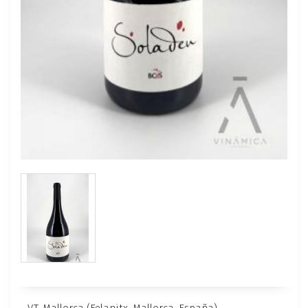
V.T. Mallorca (Felanitx, Mallorca, España) –