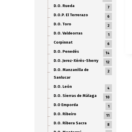
D.O. Rueda
7
D.O.P. El Terrerazo
6
D.O. Toro
2
D.O. Valdeorras
1
Corpinnat
6
D.O. Penedès
14
D.O. Jerez-Xérès-Sherry
12
D.O. Manzanilla de
2
Sanlucar
D.O. León
4
D.O. Sierras de Málaga
10
D.O Emporda
1
D.O. Ribeiro
11
D.O. Ribera Sacra
8