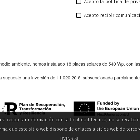
Acepto la política de pri
Acepto recibir comunicac
l medio ambiente, hemos instalado
18 placas solares de 540 Wp
, con l
a supuesto una inversión de
11.020,20 €
, subvencionada parcialment
ara recopilar información con la finalidad técnica, no se recaba
rma que este sitio web dispone de enlaces a sitios web de tercer
DVINS SL.