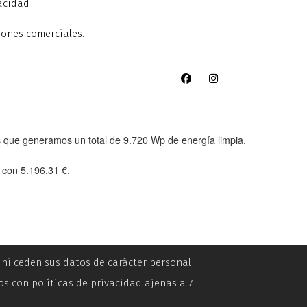
vacidad
iones comerciales.
as que generamos un total de
9.720 Wp
de energía limpia.
e con
5.196,31 €
.
n ni ceden sus datos de carácter personal
os con políticas de privacidad ajenas a 7