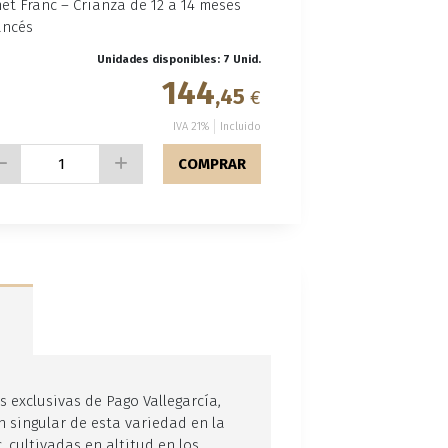
t Franc – Crianza de 12 a 14 meses
ancés
Unidades disponibles: 7 Unid.
144
,45
€
IVA 21%
Incluido
COMPRAR
 exclusivas de Pago Vallegarcía,
singular de esta variedad en la
 cultivadas en altitud en los