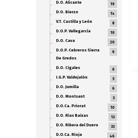
D.O. Alicante
19
D.O. Bierzo
14
V.T. Castilla y León
8
D.O.P. Vallegarcía
10
D.O. Cava
20
D.O.P. Cebreros Sierra
6
De Gredos
D.O. Cigales
6
I.G.P. Valdejalón
5
D.O. Jumilla
6
D.O. Montsant
3
D.O.Ca. Priorat
10
D.O. Rias Baixas
13
D.O. Ribera del Duero
33
D.O.Ca. Rioja
46