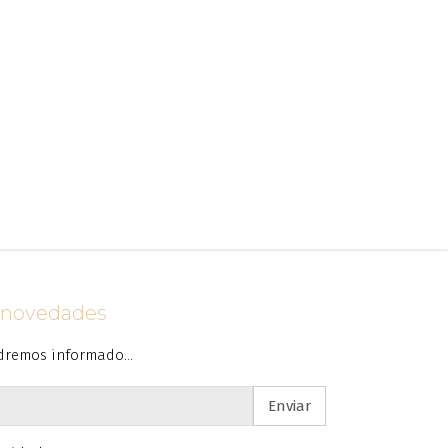
s novedades
dremos informado...
Enviar