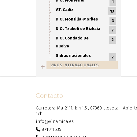
D.O. Monterrei
1
V.T. Cadiz
13
D.O. Montilla-Moriles
3
D.O. Txakoli de Bizkaia
7
D.O. Condado De
2
Huelva
Sidras nacionales
2
VINOS INTERNACIONALES
Contacto
Carretera Ma-2111, km 1,5 , 07360 Lloseta - Abier
17h.
info@vinamica.es
871911635