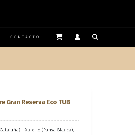
CONTACTO
n
ure Gran Reserva Eco TUB
a, Cataluña) – Xarel·lo (Pansa Blanca),