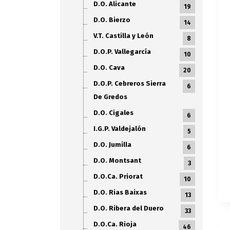
D.O. Alicante
19
D.O. Bierzo
14
V.T. Castilla y León
8
D.O.P. Vallegarcía
10
D.O. Cava
20
D.O.P. Cebreros Sierra
6
De Gredos
D.O. Cigales
6
I.G.P. Valdejalón
5
D.O. Jumilla
6
D.O. Montsant
3
D.O.Ca. Priorat
10
D.O. Rias Baixas
13
D.O. Ribera del Duero
33
D.O.Ca. Rioja
46