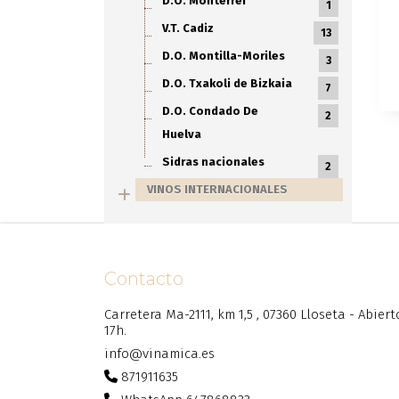
D.O. Monterrei
1
V.T. Cadiz
13
D.O. Montilla-Moriles
3
D.O. Txakoli de Bizkaia
7
D.O. Condado De
2
Huelva
Sidras nacionales
2
VINOS INTERNACIONALES
Contacto
Carretera Ma-2111, km 1,5 , 07360 Lloseta - Abier
17h.
info@vinamica.es
871911635