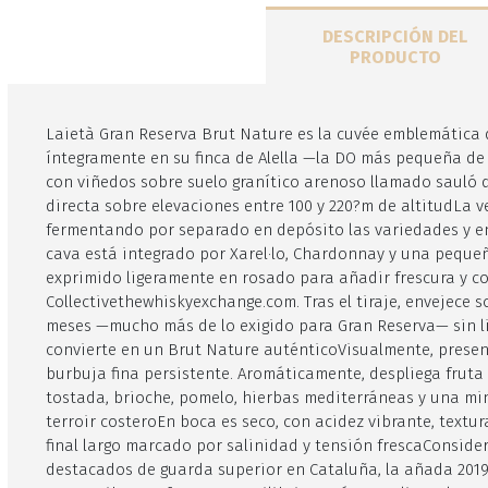
DESCRIPCIÓN DEL
PRODUCTO
Laietà Gran Reserva Brut Nature es la cuvée emblemática d
íntegramente en su finca de Alella —la DO más pequeña de 
con viñedos sobre suelo granítico arenoso llamado sauló 
directa sobre elevaciones entre 100 y 220?m de altitudLa v
fermentando por separado en depósito las variedades y e
cava está integrado por Xarel·lo, Chardonnay y una peque
exprimido ligeramente en rosado para añadir frescura y 
Collectivethewhiskyexchange.com. Tras el tiraje, envejece s
meses —mucho más de lo exigido para Gran Reserva— sin lic
convierte en un Brut Nature auténticoVisualmente, presen
burbuja fina persistente. Aromáticamente, despliega frut
tostada, brioche, pomelo, hierbas mediterráneas y una mine
terroir costeroEn boca es seco, con acidez vibrante, textu
final largo marcado por salinidad y tensión frescaConside
destacados de guarda superior en Cataluña, la añada 2019