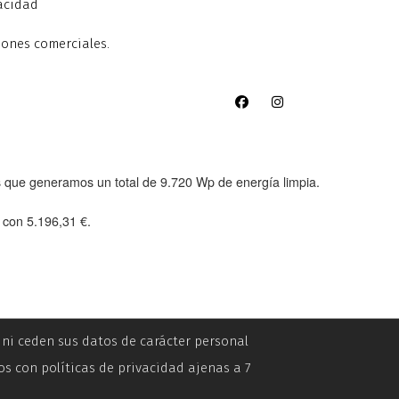
vacidad
iones comerciales.
as que generamos un total de
9.720 Wp
de energía limpia.
e con
5.196,31 €
.
n ni ceden sus datos de carácter personal
os con políticas de privacidad ajenas a 7