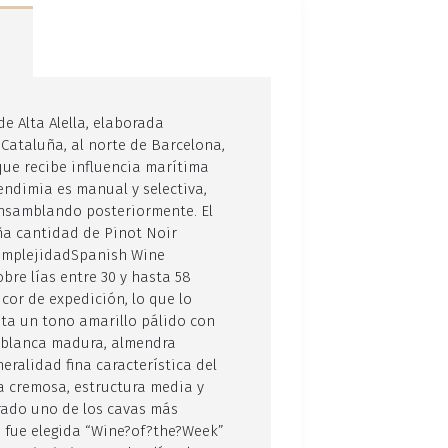
e Alta Alella, elaborada
Cataluña, al norte de Barcelona,
que recibe influencia marítima
endimia es manual y selectiva,
nsamblando posteriormente. El
ña cantidad de Pinot Noir
complejidadSpanish Wine
obre lías entre 30 y hasta 58
or de expedición, lo que lo
ta un tono amarillo pálido con
a blanca madura, almendra
ralidad fina característica del
ra cremosa, estructura media y
rado uno de los cavas más
 fue elegida “Wine?of?the?Week”