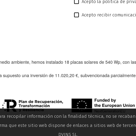
Acepto la política de pri
Acepto recibir comunicac
l medio ambiente, hemos instalado
18 placas solares de 540 Wp
, con l
a supuesto una inversión de
11.020,20 €
, subvencionada parcialment
ara recopilar información con la finalidad técnica, no se recaba
rma que este sitio web dispone de enlaces a sitios web de tercer
DVINS SL.