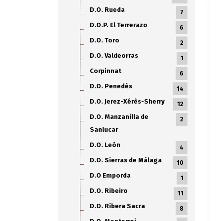
D.O. Rueda
7
D.O.P. El Terrerazo
6
D.O. Toro
2
D.O. Valdeorras
1
Corpinnat
6
D.O. Penedès
14
D.O. Jerez-Xérès-Sherry
12
D.O. Manzanilla de
2
Sanlucar
D.O. León
4
D.O. Sierras de Málaga
10
D.O Emporda
1
D.O. Ribeiro
11
D.O. Ribera Sacra
8