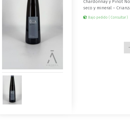
Chardonnay y Pinot Noi
seco y mineral – Crian
Bajo pedido ( Consultar )