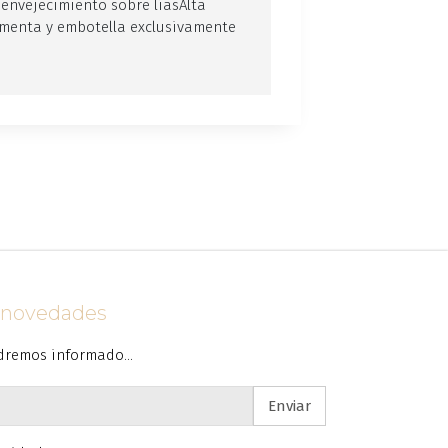
o envejecimiento sobre líasAlta
ermenta y embotella exclusivamente
s novedades
dremos informado...
Enviar