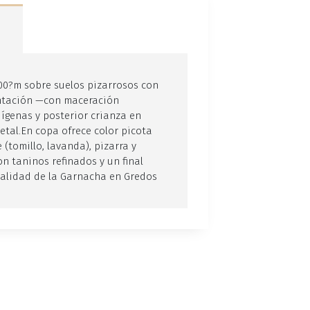
100?m sobre suelos pizarrosos con
entación —con maceración
ígenas y posterior crianza en
rietal.En copa ofrece color picota
(tomillo, lavanda), pizarra y
con taninos refinados y un final
italidad de la Garnacha en Gredos