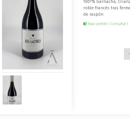
100?% Garnacha, Crianz
roble francés tras fer
de raspón
Bajo pedido ( Consultar )