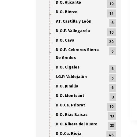
D.O. Alicante
19
D.O. Bierzo
14
V.T. Castilla y León
8
D.O.P. Vallegarcía
10
D.O. Cava
20
D.O.P. Cebreros Sierra
6
De Gredos
D.O. Cigales
6
I.G.P. Valdejalón
5
D.O. Jumilla
6
D.O. Montsant
3
D.O.Ca. Priorat
10
D.O. Rias Baixas
13
D.O. Ribera del Duero
33
D.O.Ca. Rioja
46