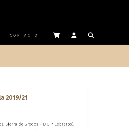
CONTACTO
n
lla 2019/21
, Sierra de Gredos – D.O.P. Cebreros),