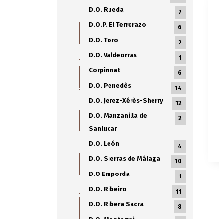
D.O. Rueda
7
D.O.P. El Terrerazo
6
D.O. Toro
2
D.O. Valdeorras
1
Corpinnat
6
D.O. Penedès
14
D.O. Jerez-Xérès-Sherry
12
D.O. Manzanilla de
2
Sanlucar
D.O. León
4
D.O. Sierras de Málaga
10
D.O Emporda
1
D.O. Ribeiro
11
D.O. Ribera Sacra
8