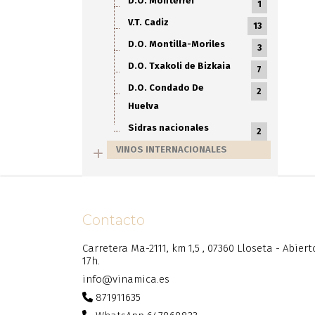
D.O. Monterrei
1
V.T. Cadiz
13
D.O. Montilla-Moriles
3
D.O. Txakoli de Bizkaia
7
D.O. Condado De
2
Huelva
Sidras nacionales
2
VINOS INTERNACIONALES
Contacto
Carretera Ma-2111, km 1,5 , 07360 Lloseta - Abier
17h.
info@vinamica.es
871911635