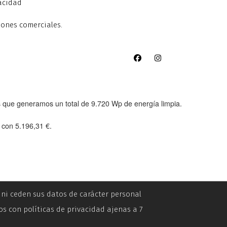
vacidad
iones comerciales.
as que generamos un total de
9.720 Wp
de energía limpia.
e con
5.196,31 €
.
n ni ceden sus datos de carácter personal
os con políticas de privacidad ajenas a 7