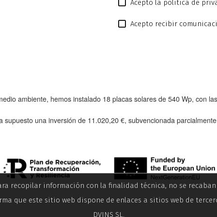
Acepto la política de pri
Acepto recibir comunicac
l medio ambiente, hemos instalado
18 placas solares de 540 Wp
, con l
a supuesto una inversión de
11.020,20 €
, subvencionada parcialment
ara recopilar información con la finalidad técnica, no se recaba
rma que este sitio web dispone de enlaces a sitios web de tercer
DVINS SL.