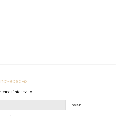
s novedades
dremos informado...
Enviar