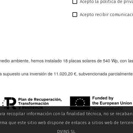
Acepto la política de pri
Acepto recibir comunicac
l medio ambiente, hemos instalado
18 placas solares de 540 Wp
, con l
a supuesto una inversión de
11.020,20 €
, subvencionada parcialment
ara recopilar información con la finalidad técnica, no se recaba
rma que este sitio web dispone de enlaces a sitios web de tercer
DVINS SL.