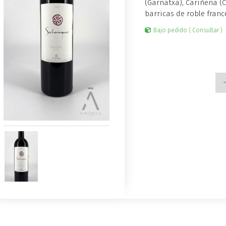
(Garnatxa), Cariñena (
barricas de roble fran
Bajo pedido ( Consultar )