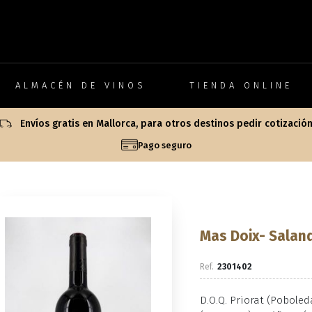
ALMACÉN DE VINOS
TIENDA ONLINE
Envíos gratis en Mallorca, para otros destinos pedir cotizació
Pago seguro
Mas Doix- Salan
2301402
D.O.Q. Priorat (Pobole