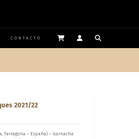
CONTACTO
n
ques 2021/22
da, Tarragona – España) – Garnacha