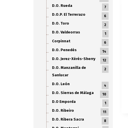
D.O. Rueda
7
D.O.P. El Terrerazo
6
D.O. Toro
2
D.O. Valdeorras
1
Corpinnat
6
D.O. Penedès
14
D.O. Jerez-Xérès-Sherry
12
D.O. Manzanilla de
2
Sanlucar
D.O. León
4
D.O. Sierras de Málaga
10
D.O Emporda
1
D.O. Ribeiro
11
D.O. Ribera Sacra
8