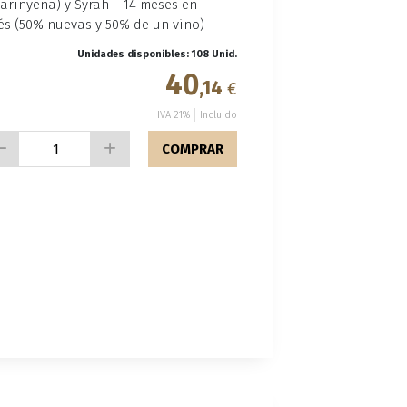
Carinyena) y Syrah – 14 meses en
cés (50% nuevas y 50% de un vino)
Unidades disponibles: 108 Unid.
40
,14
€
IVA 21%
Incluido
COMPRAR