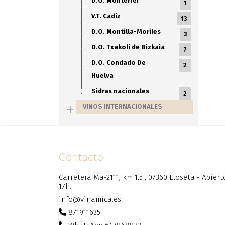
D.O. Monterrei
1
V.T. Cadiz
13
D.O. Montilla-Moriles
3
D.O. Txakoli de Bizkaia
7
D.O. Condado De
2
Huelva
Sidras nacionales
2
VINOS INTERNACIONALES
Contacto
Carretera Ma-2111, km 1,5 , 07360 Lloseta - Abier
17h.
info@vinamica.es
871911635