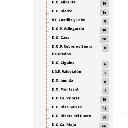
D.O. Alicante
19
D.O. Bierzo
14
V.T. Castilla y León
8
D.O.P. Vallegarcía
10
D.O. Cava
20
D.O.P. Cebreros Sierra
6
De Gredos
D.O. Cigales
6
I.G.P. Valdejalón
5
D.O. Jumilla
6
D.O. Montsant
3
D.O.Ca. Priorat
10
D.O. Rias Baixas
13
D.O. Ribera del Duero
33
D.O.Ca. Rioja
46