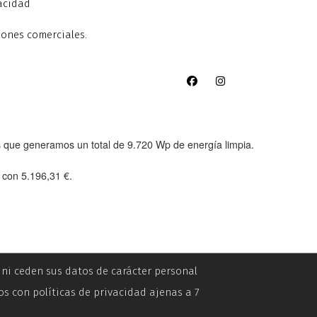
vacidad
iones comerciales.
as que generamos un total de
9.720 Wp
de energía limpia.
e con
5.196,31 €
.
n ni ceden sus datos de carácter personal
os con políticas de privacidad ajenas a 7