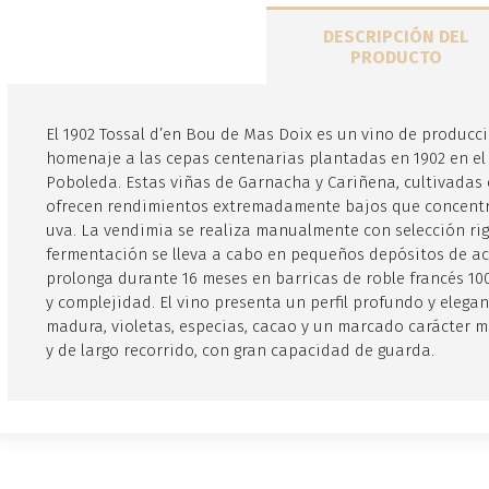
DESCRIPCIÓN DEL
PRODUCTO
El 1902 Tossal d’en Bou de Mas Doix es un vino de producc
homenaje a las cepas centenarias plantadas en 1902 en el 
Poboleda. Estas viñas de Garnacha y Cariñena, cultivadas en
ofrecen rendimientos extremadamente bajos que concentra
uva. La vendimia se realiza manualmente con selección rig
fermentación se lleva a cabo en pequeños depósitos de ace
prolonga durante 16 meses en barricas de roble francés 1
y complejidad. El vino presenta un perfil profundo y elega
madura, violetas, especias, cacao y un marcado carácter m
y de largo recorrido, con gran capacidad de guarda.