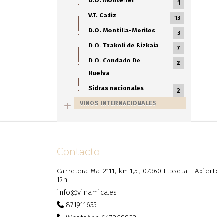
D.O. Monterrei
1
V.T. Cadiz
13
D.O. Montilla-Moriles
3
D.O. Txakoli de Bizkaia
7
D.O. Condado De
2
Huelva
Sidras nacionales
2
VINOS INTERNACIONALES
Contacto
Carretera Ma-2111, km 1,5 , 07360 Lloseta - Abier
17h.
info@vinamica.es
871911635