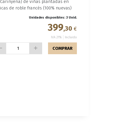
(Carinyena) de viñas plantadas en
icas de roble francés (100% nuevas)
Unidades disponibles: 3 Unid.
399
,30
€
IVA 21%
Incluido
COMPRAR