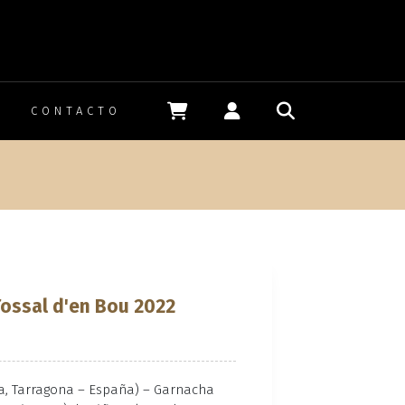
CONTACTO
n
Tossal d'en Bou 2022
da, Tarragona – España) – Garnacha