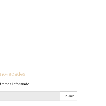
s novedades
dremos informado...
Enviar