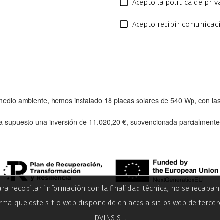
Acepto la política de pri
Acepto recibir comunicac
l medio ambiente, hemos instalado
18 placas solares de 540 Wp
, con l
a supuesto una inversión de
11.020,20 €
, subvencionada parcialment
ara recopilar información con la finalidad técnica, no se recaba
rma que este sitio web dispone de enlaces a sitios web de tercer
DVINS SL.