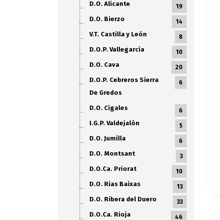
D.O. Alicante
19
D.O. Bierzo
14
V.T. Castilla y León
8
D.O.P. Vallegarcía
10
D.O. Cava
20
D.O.P. Cebreros Sierra
6
De Gredos
D.O. Cigales
6
I.G.P. Valdejalón
5
D.O. Jumilla
6
D.O. Montsant
3
D.O.Ca. Priorat
10
D.O. Rias Baixas
13
D.O. Ribera del Duero
33
D.O.Ca. Rioja
46