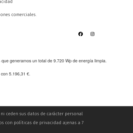
vacidad
iones comerciales.
as que generamos un total de
9.720 Wp
de energía limpia.
e con
5.196,31 €
.
n ni ceden sus datos de carácter personal
os con políticas de privacidad ajenas a 7