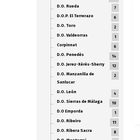
D.O. Rueda
7
D.O.P. El Terrerazo
6
D.O. Toro
2
D.O. Valdeorras
1
Corpinnat
6
D.O. Penedès
14
D.O. Jerez-Xérès-Sherry
12
D.O. Manzanilla de
2
Sanlucar
D.O. León
4
D.O. Sierras de Málaga
10
D.O Emporda
1
D.O. Ribeiro
11
D.O. Ribera Sacra
8