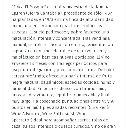
“Finca El Bosque” es la obra maestra de la familia
Eguren (Sierra Cantabria), procedente de sólo 1,48?
ha plantadas en 1973 en una finca de alta densidad,
manejada en secano con prácticas ecológicas
selectas. El suelo pedregoso y pobre favorece una
maduración intensa y concentrada. Tras vendimia
manual, se aplica maceración en frío, fermentación
espontánea en tinos de roble de gran volumen y
maloláctica en barricas nuevas Bordelesa. El vino
envejece 18 meses con trasiegos periódicos para
asegurar integración y precisión aromática De color
cereza profundo, ofrece una nariz intensa de fruta
negra madura, balsámicos, especias cocidas, humo y
mineralidad. En boca es denso, con taninos muy
finos, acidez vibrante, equilibrio impecable y final
muy largo. Ha cosechado puntuaciones entre 95 y 97
puntos en múltiples añadas recientes (Guía Peñín,
Wine Advocate, Wine Enthusiast, Wine
Spectator)Ideal para acompañar carnes rojas de
caza, guisos intensos o quesos curados. Vino de gran