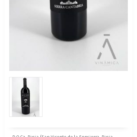
D.O.Ca. Rioja (San Vicente de la Sonsierra, Rioja