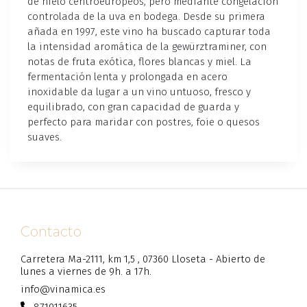
de hielo centroeuropeos, pero mediante congelación
controlada de la uva en bodega. Desde su primera
añada en 1997, este vino ha buscado capturar toda
la intensidad aromática de la gewürztraminer, con
notas de fruta exótica, flores blancas y miel. La
fermentación lenta y prolongada en acero
inoxidable da lugar a un vino untuoso, fresco y
equilibrado, con gran capacidad de guarda y
perfecto para maridar con postres, foie o quesos
suaves.
Contacto
Carretera Ma-2111, km 1,5 , 07360 Lloseta - Abierto de
lunes a viernes de 9h. a 17h.
info@vinamica.es
871911635