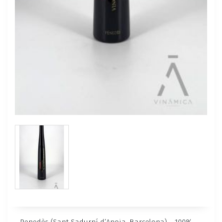
Penedès (Sant Sadurní d’Anoia, Barcelona) – 100%