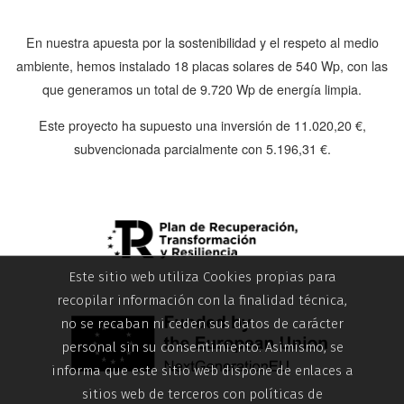
En nuestra apuesta por la sostenibilidad y el respeto al medio
ambiente, hemos instalado
18 placas solares de 540 Wp
, con las
que generamos un total de
9.720 Wp
de energía limpia.
Este proyecto ha supuesto una inversión de
11.020,20 €
,
subvencionada parcialmente con
5.196,31 €
.
Este sitio web utiliza Cookies propias para
recopilar información con la finalidad técnica,
no se recaban ni ceden sus datos de carácter
personal sin su consentimiento. Asimismo, se
informa que este sitio web dispone de enlaces a
sitios web de terceros con políticas de