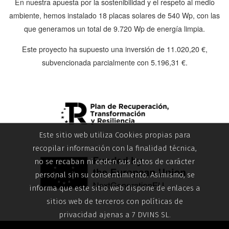
En nuestra apuesta por la sostenibilidad y el respeto al medio
ambiente, hemos instalado
18 placas solares de 540 Wp
, con las
que generamos un total de
9.720 Wp
de energía limpia.
Este proyecto ha supuesto una inversión de
11.020,20 €
,
subvencionada parcialmente con
5.196,31 €
.
Este sitio web utiliza Cookies propias para
recopilar información con la finalidad técnica,
no se recaban ni ceden sus datos de carácter
personal sin su consentimiento. Asimismo, se
informa que este sitio web dispone de enlaces a
sitios web de terceros con políticas de
privacidad ajenas a 7 DVINS SL.