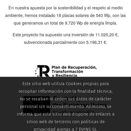
En nuestra apuesta por la sostenibilidad y el respeto al medio
ambiente, hemos instalado
18 placas solares de 540 Wp
, con las
que generamos un total de
9.720 Wp
de energía limpia.
Este proyecto ha supuesto una inversión de
11.020,20 €
,
subvencionada parcialmente con
5.196,31 €
.
Este sitio web utiliza Cookies propias para
recopilar información con la finalidad técnica,
no se recaban ni ceden sus datos de carácter
personal sin su consentimiento. Asimismo, se
informa que este sitio web dispone de enlaces a
sitios web de terceros con políticas de
privacidad ajenas a 7 DVINS SL.