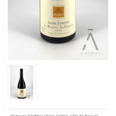
Domaine d’Ardhuy (Aloxe-Corton, Côte de Beaune –