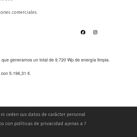
iones comerciales.
as que generamos un total de
9.720 Wp
de energía limpia.
e con
5.196,31 €
.
n ni ceden sus datos de carácter personal
os con políticas de privacidad ajenas a 7