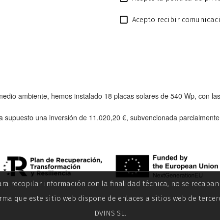
Acepto recibir comunicac
l medio ambiente, hemos instalado
18 placas solares de 540 Wp
, con l
a supuesto una inversión de
11.020,20 €
, subvencionada parcialment
ara recopilar información con la finalidad técnica, no se recaba
rma que este sitio web dispone de enlaces a sitios web de tercer
DVINS SL.