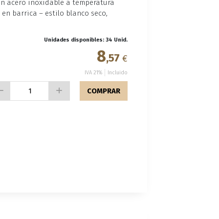
en acero inoxidable a temperatura
 en barrica – estilo blanco seco,
Unidades disponibles: 34 Unid.
8
,57
€
IVA 21%
Incluido
COMPRAR