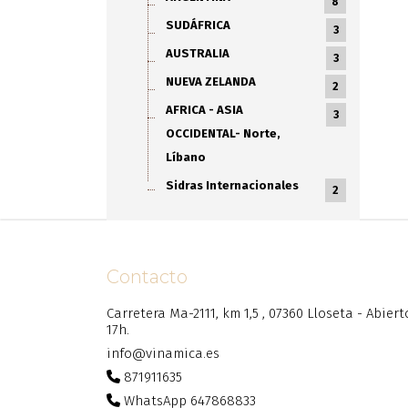
8
SUDÁFRICA
3
AUSTRALIA
3
NUEVA ZELANDA
2
AFRICA - ASIA
3
OCCIDENTAL- Norte,
Líbano
Sidras Internacionales
2
Contacto
Carretera Ma-2111, km 1,5 , 07360 Lloseta - Abier
17h.
info@vinamica.es
871911635
WhatsApp 647868833