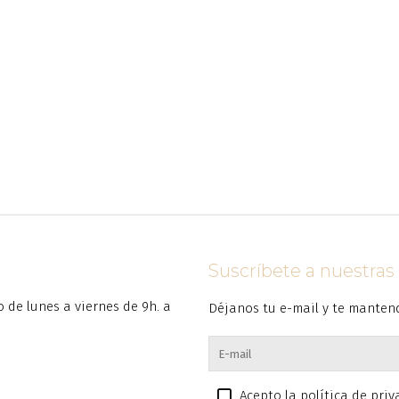
Suscríbete a nuestra
to de lunes a viernes de 9h. a
Déjanos tu e-mail y te manten
Acepto la política de pri