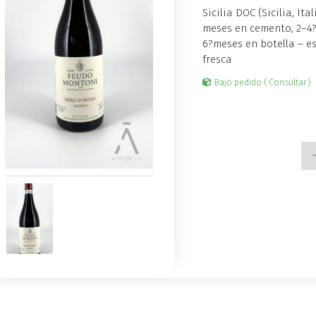
Sicilia DOC (Sicilia, It
meses en cemento, 2–4
6?meses en botella – es
fresca
Bajo pedido ( Consultar )