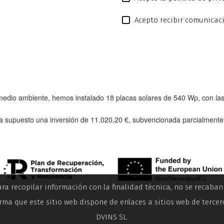
Acepto recibir comunicac
l medio ambiente, hemos instalado
18 placas solares de 540 Wp
, con l
a supuesto una inversión de
11.020,20 €
, subvencionada parcialment
ara recopilar información con la finalidad técnica, no se recaba
rma que este sitio web dispone de enlaces a sitios web de tercer
DVINS SL.