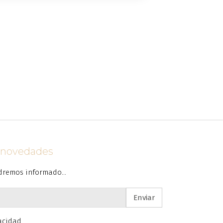
s novedades
dremos informado...
Enviar
vacidad