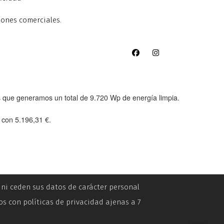
iones comerciales.
as que generamos un total de
9.720 Wp
de energía limpia.
e con
5.196,31 €
.
n ni ceden sus datos de carácter personal
os con políticas de privacidad ajenas a 7