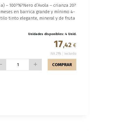
alia) – 100?%?Nero d’Avola – crianza 20?
?meses en barrica grande y mínimo 4–
tilo tinto elegante, mineral y de fruta
Unidades disponibles: 4 Unid.
17
,42
€
IVA 21%
Incluido
COMPRAR