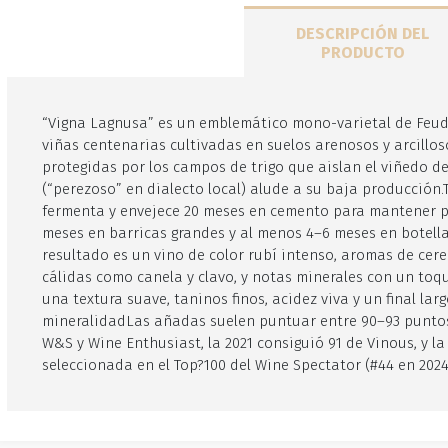
DESCRIPCIÓN DEL
PRODUCTO
“Vigna Lagnusa” es un emblemático mono-varietal de Feud
viñas centenarias cultivadas en suelos arenosos y arcillos
protegidas por los campos de trigo que aislan el viñedo de
(“perezoso” en dialecto local) alude a su baja producción
fermenta y envejece 20 meses en cemento para mantener pu
meses en barricas grandes y al menos 4–6 meses en botella
resultado es un vino de color rubí intenso, aromas de cere
cálidas como canela y clavo, y notas minerales con un toq
una textura suave, taninos finos, acidez viva y un final lar
mineralidadLas añadas suelen puntuar entre 90–93 puntos
W&S y Wine Enthusiast, la 2021 consiguió 91 de Vinous, y la 
seleccionada en el Top?100 del Wine Spectator (#44 en 2024