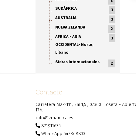
8
SUDÁFRICA
3
AUSTRALIA
3
NUEVA ZELANDA
2
AFRICA - ASIA
3
OCCIDENTAL- Norte,
Líbano
Sidras Internacionales
2
Contacto
Carretera Ma-2111, km 1,5 , 07360 Lloseta - Abier
17h.
info@vinamica.es
871911635
WhatsApp 647868833