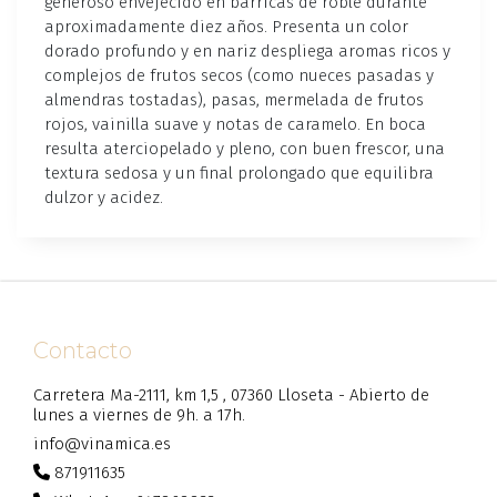
generoso envejecido en barricas de roble durante
aproximadamente diez años. Presenta un color
dorado profundo y en nariz despliega aromas ricos y
complejos de frutos secos (como nueces pasadas y
almendras tostadas), pasas, mermelada de frutos
rojos, vainilla suave y notas de caramelo. En boca
resulta aterciopelado y pleno, con buen frescor, una
textura sedosa y un final prolongado que equilibra
dulzor y acidez.
Contacto
Carretera Ma-2111, km 1,5 , 07360 Lloseta - Abierto de
lunes a viernes de 9h. a 17h.
info@vinamica.es
871911635