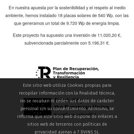
En nuestra apuesta por la sostenibilidad y el respeto al medio
ambiente, hemos instalado
18 placas solares de 540 Wp
, con las
que generamos un total de
9.720 Wp
de energía limpia.
Este proyecto ha supuesto una inversión de
11.020,20 €
,
subvencionada parcialmente con
5.196,31 €
.
Este sitio web utiliza Cookies propias para
recopilar información con la finalidad técnica,
no se recaban ni ceden sus datos de carácter
personal sin su consentimiento. Asimismo, se
informa que este sitio web dispone de enlaces a
sitios web de terceros con políticas de
privacidad ajenas a 7 DVINS SL.