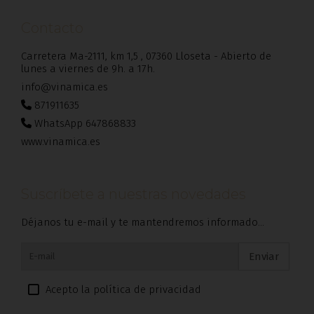
Contacto
Carretera Ma-2111, km 1,5 , 07360 Lloseta - Abierto de
lunes a viernes de 9h. a 17h.
info@vinamica.es
871911635
WhatsApp 647868833
www.vinamica.es
Suscríbete a nuestras novedades
Déjanos tu e-mail y te mantendremos informado...
Enviar
Acepto la política de privacidad