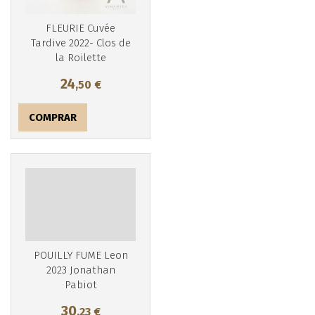
FLEURIE Cuvée
Tardive 2022- Clos de
la Roilette
24
,50
€
COMPRAR
Más info
POUILLY FUME Leon
2023 Jonathan
Pabiot
30
,23
€